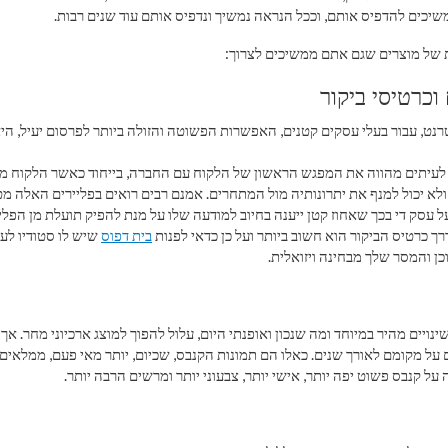
שיכים להדפיס אותם, וככל הנראה נמשיך ונדפיס אותם עוד שנים רבות.
 של מוצרים שגם אתם ממשיכים לצרוך:
וכרטיסי ביקור
רנט, עבור בעלי עסקים קטנים, האפשרות הפשוטה והזולה ביותר לפרסום יעיל, הי
ר לעיתים מהווה את המפגש הראשון של הלקוח עם החברה, בייחוד כאשר הלקוח מ
לא יכול למנף את יתרונותיה מול המתחרים. אמנם רבים רואים בפליירים האלה מ
 עסק די בכך שאחוז קטן ייענה בחיוב למודעה שלו על מנת להפיק תועלת מן הפליי
ך כרטיס הביקור הוא חשוב ביותר ועל כן כדאי לפנות
בית דפוס
שיש לו סטודיו לע
ן והמסר שלך מבחינה ויזואלית.
נויים מהיר במיוחד ומה שנכון ואופנתי היום, עלול להפוך למוצג ארכיוני מחר. אך 
 על מקומם לאורך שנים. כאלו הם תמונות הקנבס, שכיום, יותר מאי פעם, ממלאים
ל קנבס פשוט יפה יותר, אישי יותר, צבעוני יותר ומרשים הרבה יותר.