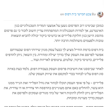
By
צבע חמישי בית דפוס
on
כמובן שבימינו רוב הפרסום נשען על אמצעי המדיה הטכנולוגיים כגון
האינטרנט, אך למרות הטכנולוגיה המתפתחת עדיין חשוב לזכור כי גם פרסום
מהסוג הישן כגון חלוקת פליירים או כרטיסי ביקור יכולה להביא תוצאות
טובות ולפעמים משתלמת הרבה יותר.
בית דפוס ברמת החייל מציע לך כבעל עסק מגוון שירותי דפוס שבעזרתם
אפשר לפרסם את העסק שלך בדרך יעילה ומהירה. בין השאר, ניתן להדפיס
פליירים, כרטיסי ביקור, שלטים, עיטופים לאריזות ועוד…
לאחר שביססנו את חשיבות פרסום העסק בעבודת דפוס, נלמד כעת באיזה
סוג דפוס עלינו לבחור בכדי למקסם את שיווק העסק שלנו.
פליירים – על פי אופי העסק תוכלו לבחור את גודל הפלייר ואת הנייר ממנו
הוא עשוי, להחליט באם אתם מעוניינים בהדפסה חד צדדית או דו צדדית. את
הפליירים ניתן לחלק לתיבות דואר של בתי מגורים ועסקים ולפרסם את
העסק בדרך מצוינת ומוכחת.
כרטיסי ביקור – כרטיס ביקור הוא הפנים של העסק שלך. כמעט כל שיחה בין