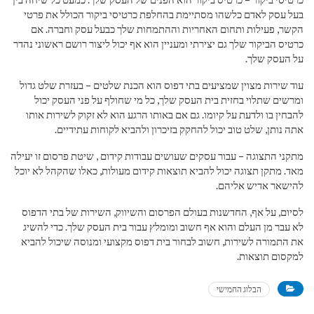
בעל עסק לאדם כלשהו מסתיימת בהחלפת כרטיסי ביקור הכולל את פרטי
הקשר, פעילות ותחום האחריות וההתמחות שלך כבעל עסק וחברה. אם
כרטיס הביקור שלך גם יצירתי ומעניין הוא אף יכול ליצור רושם ראשוני נהדר
על העסק שלך.
עוד שירות מצוין שמציעים בתי דפוס הוא הכנת שלטים – בעזרת שלט גדול
ומרשים שתלוי בחזית בית העסק שלך, כל מי שחולף על פני העסק יכול
להבחין בו ולדעת על קיומו. גם אם באותו הרגע הוא לא זקוק לשירות אותו
אתה נותן, שלט טוב יכול להחקק בזיכרון ולהביא לקוחות עתידיים.
מתקני התצוגה – עבור עסקים שעושים עבודות קידום , שיטת פרסום זו יעילה
מאד. מתקן תצוגה יכול להביא תוצאות קידום מעולות, כאלו שהקהל לא יוכל
להישאר אדיש אליהם.
לסיום, על אף, החדשנות בעולם הפרסום והשיווק, השירות של בתי הדפוס
לא עבר מן העלם והוא אף חשוב ומומלץ עבור בית העסק שלך. כדי להשיג
את התמורה לשירות, חשוב לבחור בית דפוס מקצועי ומנוסה שיכול להביא
למקסום תוצאות.
הבלוג החמישי