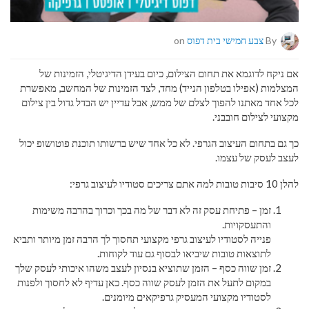
By
צבע חמישי בית דפוס
on
אם ניקח לדוגמא את תחום הצילום, כיום בעידן הדיגיטלי, הזמינות של
המצלמות (אפילו בטלפון הנייד) מחד, לצד הזמינות של המחשב, מאפשרת
לכל אחד מאתנו להפוך לצלם של ממש, אבל עדיין יש הבדל גדול בין צילום
מקצועי לצילום חובבני.
כך גם בתחום העיצוב הגרפי. לא כל אחד שיש ברשותו תוכנת פוטושופ יכול
לעצב לעסק של עצמו.
להלן 10 סיבות טובות למה אתם צריכים סטודיו לעיצוב גרפי:
זמן – פתיחת עסק זה לא דבר של מה בכך וכרוך בהרבה משימות
והתעסקויות.
פנייה לסטודיו לעיצוב גרפי מקצועי תחסוך לך הרבה זמן מיותר ותביא
לתוצאות טובות שיביאו לבסוף גם עוד לקוחות.
זמן שווה כסף – הזמן שתוציא בנסיון לעצב משהו איכותי לעסק שלך
במקום לתעל את הזמן לעסק שווה כסף. כאן עדיף לא לחסוך ולפנות
לסטודיו מקצועי המעסיק גרפיקאים מיומנים.