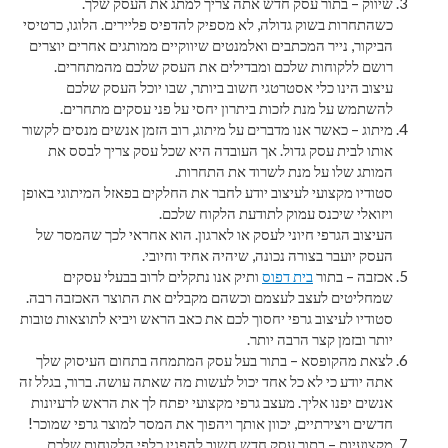
שיווק – בתור עסק חדש אתה צריך למתג את העסק שלך.
כשהתחרות בשוק גדולה, לא מספיק להדפיס פליירים. הלוגו, כרטיסי
הביקור, נייר המכתבים ואלמנטים שיווקיים ממותגים אחרים יוצרים
רושם ללקוחות שלכם ומבדילים את העסק שלכם מהמתחרים.
עיצוב הינו כלי אסטרטגי חשוב ביותר, שבו יוכל העסק שלכם
להשתמש על מנת לזכות ביתרון יחסי על פני עסקים מתחרים.
מיתוג – כאשר אנו מדברים על מיתוג, רוב הזמן אנשים מנסים לקשור
אותו לבית עסק גדול. אך העובדה היא שכל עסק צריך לבסס את
המותג שלו על מנת לשרוד את התחרות.
סטודיו מקצועי לעיצוב יודע לחבר את החלקים בפאזל המיתוגי באופן
ויזואלי שיכנס עמוק לתודעת הלקוח שלכם.
העיצוב הגרפי חיוני לעסק או לארגון. הוא אחראי לכך שהמסר של
העסק יועבר בצורה נכונה, שיהיה אחיד וחיובי.
אכזבה – בתור
בית דפוס
ותיק אנו נתקלים לרוב בבעלי עסקים
שמחליטים לעצב לעצמם וכשהם מקבלים את התוצר האכזבה רבה.
סטודיו לעיצוב גרפי יחסוך לכם את כאב הראש ויביא לתוצאות טובות
יותר ובזמן קצר הרבה יותר.
לצאת מהקופסא – בתור בעל עסק המתמחה בתחום העיסוק שלך
אתה יודע כי לא כל אחד יכול לעשות מה שאתה עושה. ברור, בגלל זה
אנשים יפנו אליך. מעצב גרפי מקצועי יפתח לך את הראש לרעיונות
חדשים ויצירתיים, יכוון אותך ויהפוך את המסר למוצר גרפי שמוכר!
מקצועיות – בתור עסק חדש חשוב להפגין כלפי הלקוחות שלכם