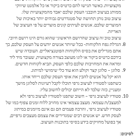
מקצועיות. כאשר תגישו להם כרטיס ביקור או כל אלמנט שיווקי
ממותג בעיצוב חובבני העסק שלכם יאבד מהמקצועיות שלו.
עיצוב טוב נותן תחושה של סטנדרטים גבוהים יותר באיכות של
המוצרים שלכם. אנשים לעיתים קונים מוצרים על פי העיצוב של
האריזה.
עיצוב טוב זה עיצוב שהרושם הראשוני שהוא גורם הינו רושם חיובי.
הגדלת נפח הלקוחות- ככל שיותר אנשים יודעים על העסק שלכם, כך
אתם מגדילים את בסיס הלקוחות הפוטנציאליים. העובדה שיש
בידכם כרטיס ביקור או לוגו מעוצב בצורה מקצועית, שעובר מיד ליד
ומראה את המחויבות שלכם כלפי העסק, תביא לקוחות חדשים.
סלוגן – סלוגן קצר וקולע הוא עוד כלי שימושי למיתוג.
הוא יקל על אנשים להבין את אופי העסק שלכם וייחד אותו.
כשתפנו לסטודיו לעיצוב גרפי תוכלו לקבל רעיונות לסלוגן מושך
ומעניין, כזה שלבד לא הייתם יכולים לחשוב עליו.
סטודיו לעיצוב גרפי – חשוב שתפנו לסטודיו לעיצוב גרפי ולא
למעצב/ת עצמאי. מעצב עצמאי אינו מחויב ללוח זמנים צפוף כמו של
סטודיו לעיצוב גרפי , והרבה פעמים הם גם אינם מיומנים במיתוג
לעסק חדש. יש אנשים רבים שמגדירים את עצמם מעצבים גרפיים,
אך בפועל מחזיקים בידע בסיסי בתוכנות העיצוב.
לסיכום
: